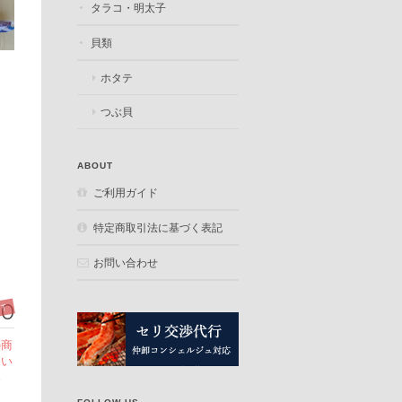
タラコ・明太子
貝類
ホタテ
つぶ貝
ABOUT
ご利用ガイド
特定商取引法に基づく表記
お問い合わせ
00
UT
の商
つい
さ