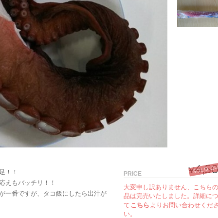
4,5
SOLD O
¥
足！！
PRICE
応えもバッチリ！！
大変申し訳ありません、こちら
が一番ですが、タコ飯にしたら出汁が
品は完売いたしました。詳細に
て
こちら
よりお問い合わせくだ
い。