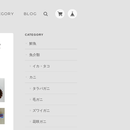
EGORY
BLOG
CATEGORY
鮮魚
パ
魚介類
イカ・タコ
カニ
タラバガニ
毛ガニ
ズワイガニ
花咲ガニ